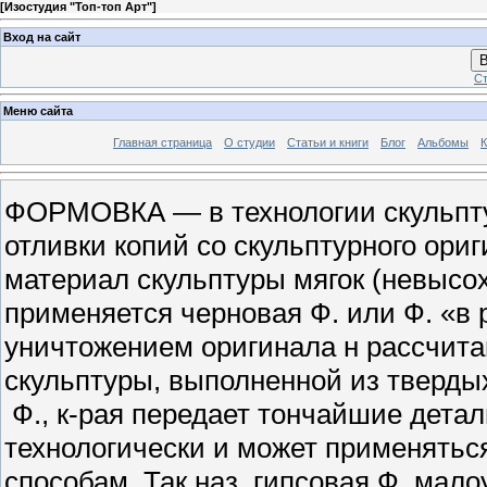
[
Изостудия "Топ-топ Арт"
]
Вход на сайт
В
Ст
Меню сайта
Главная страница
О студии
Статьи и книги
Блог
Альбомы
К
ФОРМОВКА — в технологии скульптур
отливки копий со скульптурного ориг
материал скульптуры мягок (невысохш
применяется черновая Ф. или Ф. «в 
уничтожением оригинала н рассчита
скульптуры, выполненной из тверды
Ф., к-рая передает тончайшие детал
технологически и может применяться
способам. Так наз. гипсовая Ф. мало