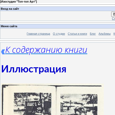
[
Изостудия "Топ-топ Арт"
]
Вход на сайт
В
Ст
Меню сайта
Главная страница
О студии
Статьи и книги
Блог
Альбомы
К
К содержанию книги
Иллюстрация