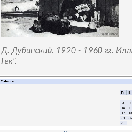
Д. Дубинский. 1920 - 1960 гг. Ил
Гек".
Calendar
Пн
Вт
3
4
10
11
17
18
24
25
31