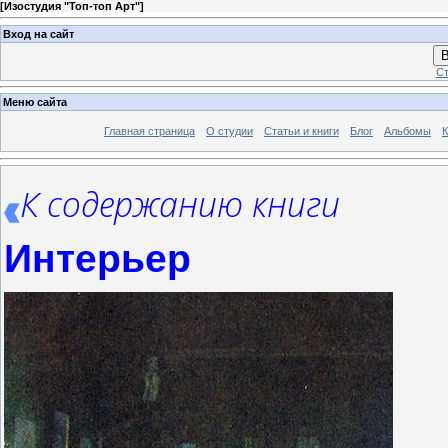
[
Изостудия "Топ-топ Арт"
]
Вход на сайт
В
Ст
Меню сайта
Главная страница
О студии
Статьи и книги
Блог
Альбомы
К
К содержанию книги
Интерьер