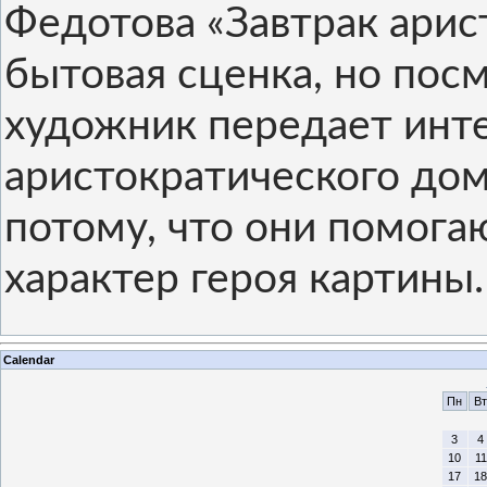
Федотова «Завтрак арис
бытовая сценка, но пос
художник передает инте
аристократического дом
потому, что они помога
характер героя картины.
Calendar
Пн
Вт
3
4
10
11
17
18