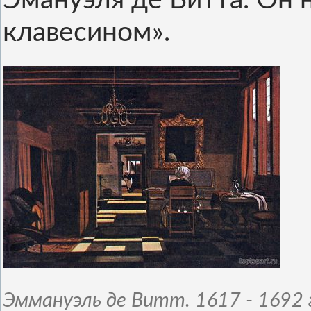
Эмануэля де Витта. Он 
клавесином».
Эммануэль де Витт. 1617 - 1692 