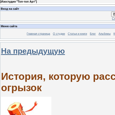
[
Изостудия "Топ-топ Арт"
]
Вход на сайт
В
Ст
Меню сайта
Главная страница
О студии
Статьи и книги
Блог
Альбомы
К
На предыдущую
История, которую рас
огрызок