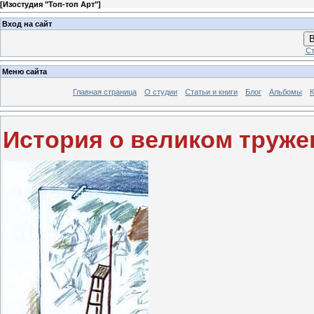
[
Изостудия "Топ-топ Арт"
]
Вход на сайт
В
Ст
Меню сайта
Главная страница
О студии
Статьи и книги
Блог
Альбомы
К
История о великом труже