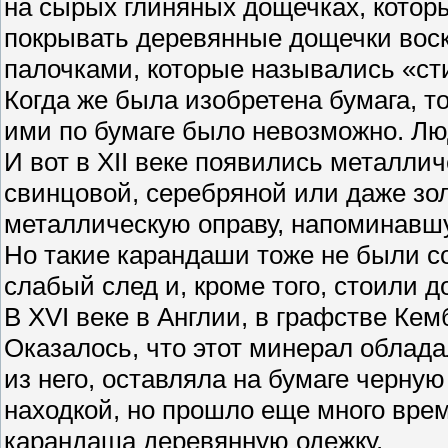
на сырых глиняных дощечках, котор
покрывать деревянные дощечки вос
палочками, которые назывались «ст
Когда же была изобретена бумага, т
ими по бумаге было невозможно. Лю
И вот в XII веке появились металли
свинцовой, серебряной или даже зо
металлическую оправу, напоминавш
Но такие карандаши тоже не были с
слабый след и, кроме того, стоили д
В XVI веке в Англии, в графстве Ке
Оказалось, что этот минерал облад
из него, оставляла на бумаге черн
находкой, но прошло еще много вре
карандаша деревянную одежку.