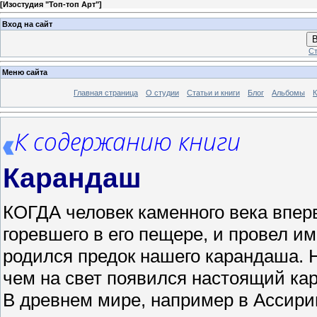
[
Изостудия "Топ-топ Арт"
]
Вход на сайт
В
Ст
Меню сайта
Главная страница
О студии
Статьи и книги
Блог
Альбомы
К
К содержанию книги
Карандаш
КОГДА человек каменного века вперв
горевшего в его пещере, и провел им
родился предок нашего карандаша. 
чем на свет появился настоящий ка
В древнем мире, например в Ассири