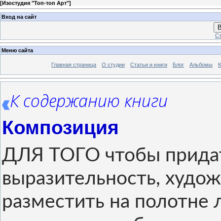
[
Изостудия "Топ-топ Арт"
]
Вход на сайт
В
Ст
Меню сайта
Главная страница
О студии
Статьи и книги
Блог
Альбомы
К
К содержанию книги
Композиция
ДЛЯ ТОГО чтобы прида
выразительность, худож
разместить на полотне