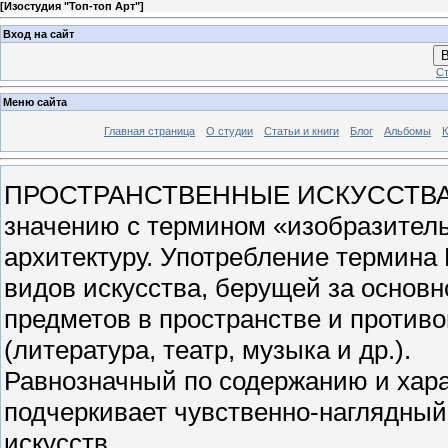
[
Изостудия "Топ-топ Арт"
]
Вход на сайт
В
Ст
Меню сайта
Главная страница
О студии
Статьи и книги
Блог
Альбомы
К
ПРОСТРАНСТВЕННЫЕ ИСКУССТВА — 
значению с термином «изобразитель
архитектуру. Употребление термина
видов искусства, берущей за основ
предметов в пространстве и против
(литература, театр, музыка и др.).
Равнозначный по содержанию и хара
подчеркивает чувственно-наглядный
искусств.