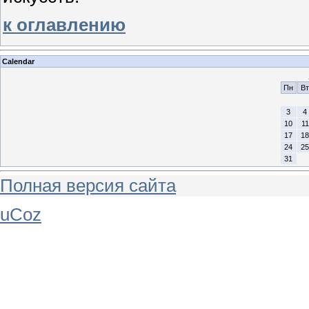
к оглавлению
Calendar
Пн
Вт
3
4
10
11
17
18
24
25
31
Полная версия сайта
uCoz