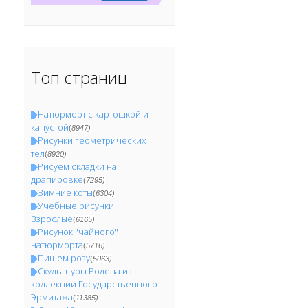
Топ страниц
Натюрморт с картошкой и
капустой
(
8947)
Рисунки геометрических
тел
(
8920)
Рисуем складки на
драпировке
(
7295)
Зимние коты
(
6304)
Учебные рисунки.
Взрослые
(
6165)
Рисунок "чайного"
натюрморта
(
5716)
Пишем розу
(
5063)
Скульптуры Родена из
коллекции Государственного
Эрмитажа
(
11385)