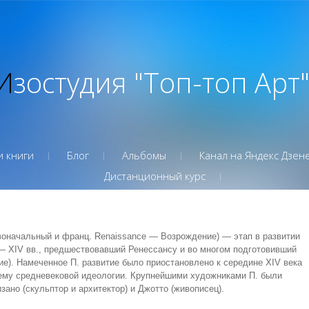
Изостудия "Топ-топ Арт
и книги
Блог
Альбомы
Канал на Яндекс Дзен
Дистанционный курс
начальный и франц. Renaissance — Возрождение) — этап в развитии
I — XIV вв., предшествовавший Ренессансу и во многом подготовивший
ие). Намеченное П. развитие было приостановлено к середине XIV века
му средневековой идеологии. Крупнейшими художниками П. были
зано (скульптор и архитектор) и Джотто (живописец).