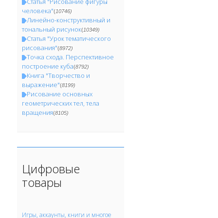
Статья "Рисование фигуры
человека"
(
10746)
Линейно-конструктивный и
тональный рисунок
(
10349)
Статья "Урок тематического
рисования"
(
8972)
Точка схода. Перспективное
построение куба
(
8792)
Книга "Творчество и
выражение"
(
8199)
Рисование основных
геометрических тел, тела
вращения
(
8105)
Цифровые
товары
Игры, аккаунты, книги и многое