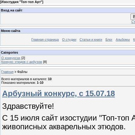
[
Изостудия "Топ-топ Арт"
]
Вход на сайт
В
Ст
Меню сайта
Главная страница
О студии
Статьи и книги
Блог
Альбомы
К
Categories
О конкурсах
[2]
Конкурс этюдов с арбузом
[8]
Главная
»
Файлы
Всего материалов в каталоге
:
10
Показано материалов
:
1-10
Арбузный конкурс, с 15.07.18
Здравствуйте!
С 15 июля сайт изостудии "Топ-топ 
живописных акварельных этюдов.