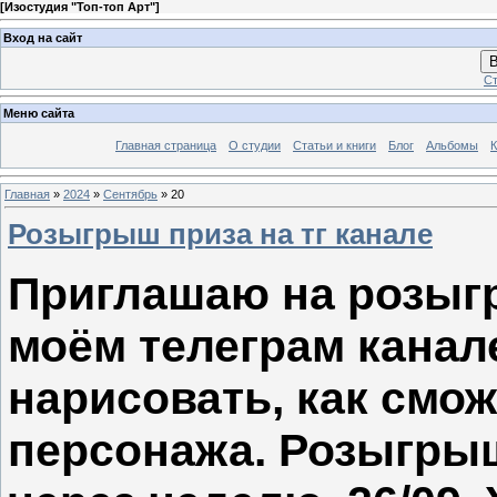
[
Изостудия "Топ-топ Арт"
]
Вход на сайт
В
Ст
Меню сайта
Главная страница
О студии
Статьи и книги
Блог
Альбомы
К
Главная
»
2024
»
Сентябрь
»
20
Розыгрыш приза на тг канале
Приглашаю на розыг
моём телеграм канал
нарисовать, как смож
персонажа. Розыгры