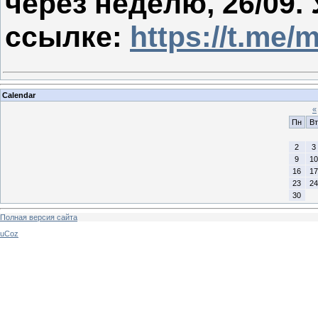
через неделю, 26/09.
ссылке:
https://t.me/
Calendar
«
Пн
Вт
2
3
9
10
16
17
23
24
30
Полная версия сайта
uCoz