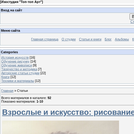
[
Изостудия "Топ-топ Арт"
]
Вход на сайт
В
Ст
Меню сайта
Главная страница
О студии
Статьи и книги
Блог
Альбомы
К
Categories
История искусств
[16]
Обучение рисунку
[14]
Обучение живописи
[9]
Творчество и методика
[7]
Авторские статьи студии
[22]
Книги
[12]
Техники и материалы
[12]
Главная
»
Статьи
Всего материалов в каталоге
:
92
Показано материалов
:
1-10
Взрослые и искусство: рисование